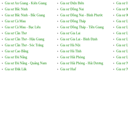
Gia sư An Giang - Kiên Giang
Gia sư Điện Biên
Gia sư 
Gia sư Bắc Ninh
Gia sư Đồng Nai
Gia sư 
Gia sư Bắc Ninh - Bắc Giang
Gia sư Đồng Nai - Bình Phước
Gia sư 
Gia sư Cà Mau
Gia sư Đồng Tháp
Gia sư 
Gia sư Cà Mau - Bạc Liêu
Gia sư Đồng Tháp - Tiền Giang
Gia sư 
Gia sư Cần Thơ
Gia sư Gia Lai
Gia sư 
Gia sư Cần Thơ - Hậu Giang
Gia sư Gia Lai - Bình Định
Gia sư 
Gia sư Cần Thơ - Sóc Trăng
Gia sư Hà Nội
Gia sư 
Gia sư Cao Bằng
Gia sư Hà Tĩnh
Gia sư 
Gia sư Đà Nẵng
Gia sư Hải Phòng
Gia sư L
Gia sư Đà Nẵng - Quảng Nam
Gia sư Hải Phòng - Hải Dương
Gia sư 
Gia sư Đăk Lăk
Gia sư Huế
Gia sư 