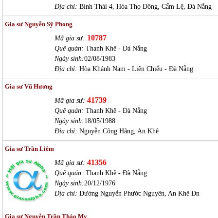
Địa chỉ:
Bình Thái 4, Hòa Thọ Đông, Cẩm Lệ, Đà Nẵng
Gia sư Nguyễn Sỹ Phong
10787
Mã gia sư:
Quê quán:
Thanh Khê - Đà Nẵng
Ngày sinh:
02/08/1983
Địa chỉ:
Hòa Khánh Nam - Liên Chiểu - Đà Nẵng
Gia sư Vũ Hương
41739
Mã gia sư:
Quê quán:
Thanh Khê - Đà Nẵng
Ngày sinh:
18/05/1988
Địa chỉ:
Nguyễn Công Hãng, An Khê
Gia sư Trần Liêm
41356
Mã gia sư:
Quê quán:
Thanh Khê - Đà Nẵng
Ngày sinh:
20/12/1976
Địa chỉ:
Đường Nguyễn Phước Nguyên, An Khê Đn
Gia sư Nguyễn Trần Thảo My