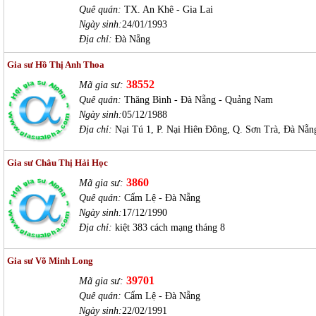
Quê quán:
TX. An Khê - Gia Lai
Ngày sinh:
24/01/1993
Địa chỉ:
Đà Nẵng
Gia sư Hồ Thị Anh Thoa
38552
Mã gia sư:
Quê quán:
Thăng Bình - Đà Nẵng - Quảng Nam
Ngày sinh:
05/12/1988
Địa chỉ:
Nại Tú 1, P. Nại Hiên Đông, Q. Sơn Trà, Đà Nẵn
Gia sư Châu Thị Hải Học
3860
Mã gia sư:
Quê quán:
Cẩm Lệ - Đà Nẵng
Ngày sinh:
17/12/1990
Địa chỉ:
kiệt 383 cách mạng tháng 8
Gia sư Võ Minh Long
39701
Mã gia sư:
Quê quán:
Cẩm Lệ - Đà Nẵng
Ngày sinh:
22/02/1991