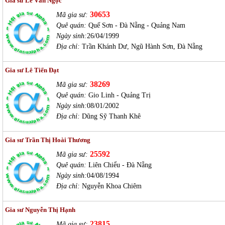
Gia sư Lê Vân Ngọc
30653
Mã gia sư:
Quê quán:
Quế Sơn - Đà Nẵng - Quảng Nam
Ngày sinh:
26/04/1999
Địa chỉ:
Trần Khánh Dư, Ngũ Hành Sơn, Đà Nẵng
Gia sư Lê Tiến Đạt
38269
Mã gia sư:
Quê quán:
Gio Linh - Quảng Trị
Ngày sinh:
08/01/2002
Địa chỉ:
Dũng Sỹ Thanh Khê
Gia sư Trần Thị Hoài Thương
25592
Mã gia sư:
Quê quán:
Liên Chiểu - Đà Nẵng
Ngày sinh:
04/08/1994
Địa chỉ:
Nguyễn Khoa Chiêm
Gia sư Nguyễn Thị Hạnh
23815
Mã gia sư: