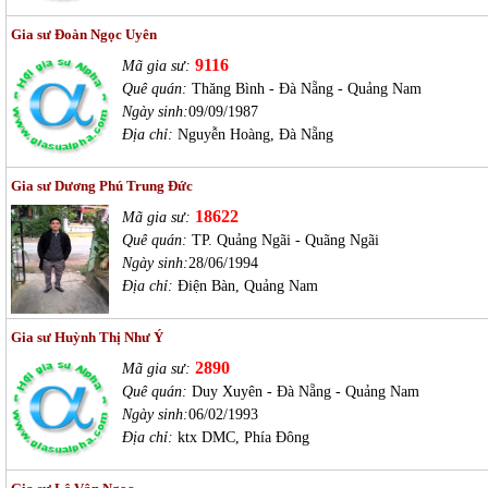
Gia sư Đoàn Ngọc Uyên
9116
Mã gia sư:
Quê quán:
Thăng Bình - Đà Nẵng - Quảng Nam
Ngày sinh:
09/09/1987
Địa chỉ:
Nguyễn Hoàng, Đà Nẵng
Gia sư Dương Phú Trung Đức
18622
Mã gia sư:
Quê quán:
TP. Quảng Ngãi - Quãng Ngãi
Ngày sinh:
28/06/1994
Địa chỉ:
Điện Bàn, Quảng Nam
Gia sư Huỳnh Thị Như Ý
2890
Mã gia sư:
Quê quán:
Duy Xuyên - Đà Nẵng - Quảng Nam
Ngày sinh:
06/02/1993
Địa chỉ:
ktx DMC, Phía Đông