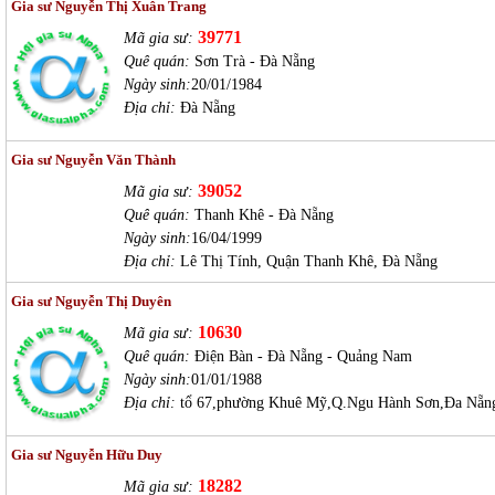
Gia sư Nguyễn Thị Xuân Trang
39771
Mã gia sư:
Quê quán:
Sơn Trà - Đà Nẵng
Ngày sinh:
20/01/1984
Địa chỉ:
Đà Nẵng
Gia sư Nguyễn Văn Thành
39052
Mã gia sư:
Quê quán:
Thanh Khê - Đà Nẵng
Ngày sinh:
16/04/1999
Địa chỉ:
Lê Thị Tính, Quận Thanh Khê, Đà Nẵng
Gia sư Nguyễn Thị Duyên
10630
Mã gia sư:
Quê quán:
Điện Bàn - Đà Nẵng - Quảng Nam
Ngày sinh:
01/01/1988
Địa chỉ:
tổ 67,phường Khuê Mỹ,Q.Ngu Hành Sơn,Đa Nẵn
Gia sư Nguyễn Hữu Duy
18282
Mã gia sư: