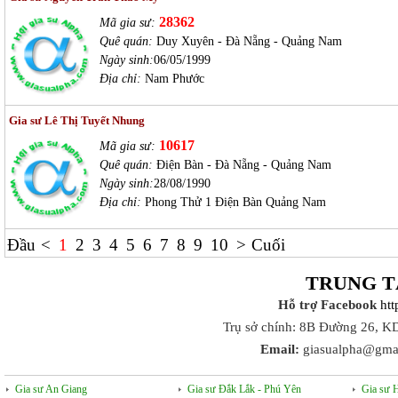
28362
Mã gia sư:
Quê quán:
Duy Xuyên - Đà Nẵng - Quảng Nam
Ngày sinh:
06/05/1999
Địa chỉ:
Nam Phước
Gia sư Lê Thị Tuyết Nhung
10617
Mã gia sư:
Quê quán:
Điện Bàn - Đà Nẵng - Quảng Nam
Ngày sinh:
28/08/1990
Địa chỉ:
Phong Thử 1 Điện Bàn Quảng Nam
Đầu
<
1
2
3
4
5
6
7
8
9
10
>
Cuối
TRUNG T
Hỗ trợ Facebook
ht
Trụ sở chính: 8B Đường 26, K
Email:
giasualpha@gma
Gia sư An Giang
Gia sư Đắk Lắk - Phú Yên
Gia sư 