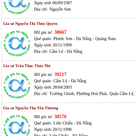
Ngày sinh:
06/09/1987
Địa chỉ:
Nguyễn Sơn
Gia sư Nguyễn Thị Thùy Quyên
38667
Mã gia sư:
Quê quán:
Phước Sơn - Đà Nẵng - Quảng Nam
Ngày sinh:
20/11/1999
Địa chỉ:
Cẩm Lệ - Đà Nẵng
Gia sư Trần Thục Thảo Nhi
39217
Mã gia sư:
Quê quán:
Cẩm Lệ - Đà Nẵng
Ngày sinh:
28/04/2003
Địa chỉ:
Trường Chinh, Phường Hoà Phát, Quận Cẩm Lệ,
Gia sư Nguyễn Thu Yến Thương
38576
Mã gia sư:
Quê quán:
Liên Chiểu - Đà Nẵng
Ngày sinh:
20/11/1990
Địa chỉ:
Liên Chiểu - Đà Nẵng