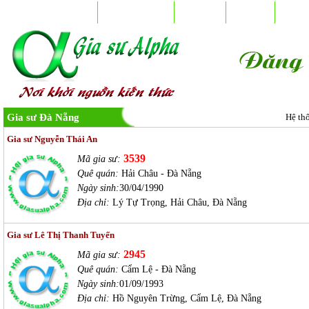
TRANG CHỦ
ĐĂNG KÝ HỌC
HỌC PHÍ
LIÊN HỆ
VIỆC
Gia sư Đà Nẵng
Hệ th
Gia sư Nguyễn Thái An
3539
Mã gia sư:
Quê quán:
Hải Châu - Đà Nẵng
Ngày sinh:
30/04/1990
Địa chỉ:
Lý Tự Trọng, Hải Châu, Đà Nẵng
Gia sư Lê Thị Thanh Tuyến
2945
Mã gia sư:
Quê quán:
Cẩm Lệ - Đà Nẵng
Ngày sinh:
01/09/1993
Địa chỉ:
Hồ Nguyên Trừng, Cẩm Lệ, Đà Nẵng