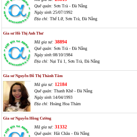
Quê quán:
Sơn Trà - Đà Nẵng
Ngày sinh:
25/07/1992
Địa chỉ:
Thế Lữ, Sơn Trà, Đà Nẵng
Gia sư Hồ Thị Anh Thư
38894
Mã gia sư:
Quê quán:
Sơn Trà - Đà Nẵng
Ngày sinh:
08/10/1984
Địa chỉ:
Nại Tú 1, Sơn Trà, Đà Nẵng
Gia sư Nguyễn Đỗ Thị Thành Tâm
12184
Mã gia sư:
Quê quán:
Thanh Khê - Đà Nẵng
Ngày sinh:
14/04/1993
Địa chỉ:
Hoàng Hoa Thám
Gia sư Nguyễn Hồng Cường
31332
Mã gia sư:
Quê quán:
Hải Châu - Đà Nẵng