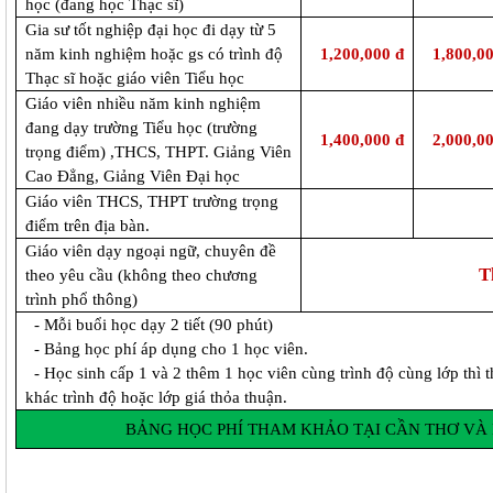
học (đang học Thạc sĩ)
Gia sư tốt nghiệp đại học đi dạy từ 5
năm kinh nghiệm hoặc gs có trình độ
1,200,000 đ
1,800,0
Thạc sĩ hoặc giáo viên Tiểu học
Giáo viên nhiều năm kinh nghiệm
đang dạy trường
Tiểu học (trường
1,400,000 đ
2,000,0
trọng điểm)
,THCS, THPT. Giảng Viên
Cao Đẳng, Giảng Viên Đại học
Giáo viên THCS, THPT trường trọng
điểm trên địa bàn.
Giáo viên dạy ngoại ngữ, chuyên đề
T
theo yêu cầu (không theo chương
trình phổ thông)
- Mỗi buổi học dạy 2 tiết (90 phút)
-
Bảng học phí áp dụng cho 1 học viên.
- Học sinh cấp 1 và 2 thêm 1 học viên cùng trình độ cùng lớp thì th
khác trình độ hoặc lớp giá thỏa thuận.
BẢNG HỌC PHÍ THAM KHẢO TẠI CẦN THƠ VÀ