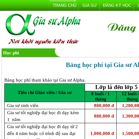
TRANG CHỦ
GIA SƯ
ĐĂNG KÝ HỌC
Học phí
Bảng học phí tại Gia sư A
Bảng học phí tham khảo tại Gia sư Alpha.
Lớp lá đến lớp 5
Tiêu chí Giáo viên / Gia sư
8 buổi / 1
12 buổi /
tháng
tháng
Gia sư sinh viên
800,000 đ
1,200,0
Gia sư tốt nghiệp đại học đi dạy kèm
880,000 đ
1,300,0
1 năm
Gia sư tốt nghiệp đại học đi dạy từ 2
đến 4 năm hoặc có trình độ sau đại
1,000,000 đ
1,500,0