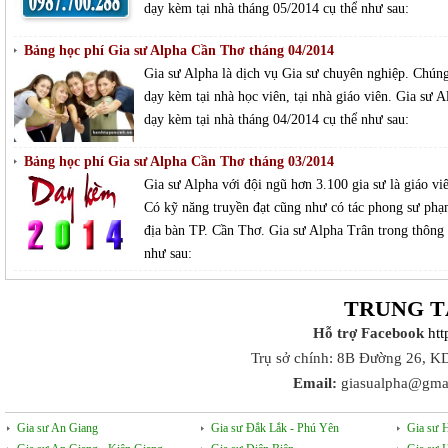
dạy kèm tại nhà tháng 05/2014 cụ thể như sau:
Bảng học phí Gia sư Alpha Cần Thơ tháng 04/2014
Gia sư Alpha là dịch vụ Gia sư chuyên nghiệp. Chúng 
dạy kèm tại nhà học viên, tại nhà giáo viên. Gia sư 
dạy kèm tại nhà tháng 04/2014 cụ thể như sau:
Bảng học phí Gia sư Alpha Cần Thơ tháng 03/2014
Gia sư Alpha với đội ngũ hơn 3.100 gia sư là giáo viê
Có kỹ năng truyền đạt cũng như có tác phong sư phạm 
địa bàn TP. Cần Thơ. Gia sư Alpha Trân trong thông 
như sau:
TRUNG T
Hỗ trợ Facebook
ht
Trụ sở chính: 8B Đường 26, K
Email:
giasualpha@gma
Gia sư An Giang
Gia sư Đắk Lắk - Phú Yên
Gia sư 