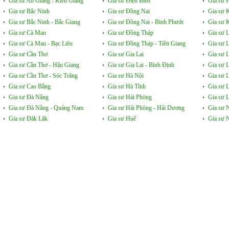
Gia sư An Giang - Kiên Giang
Gia sư Điện Biên
Gia sư 
Gia sư Bắc Ninh
Gia sư Đồng Nai
Gia sư 
Gia sư Bắc Ninh - Bắc Giang
Gia sư Đồng Nai - Bình Phước
Gia sư 
Gia sư Cà Mau
Gia sư Đồng Tháp
Gia sư 
Gia sư Cà Mau - Bạc Liêu
Gia sư Đồng Tháp - Tiền Giang
Gia sư 
Gia sư Cần Thơ
Gia sư Gia Lai
Gia sư 
Gia sư Cần Thơ - Hậu Giang
Gia sư Gia Lai - Bình Định
Gia sư 
Gia sư Cần Thơ - Sóc Trăng
Gia sư Hà Nội
Gia sư 
Gia sư Cao Bằng
Gia sư Hà Tĩnh
Gia sư 
Gia sư Đà Nẵng
Gia sư Hải Phòng
Gia sư L
Gia sư Đà Nẵng - Quảng Nam
Gia sư Hải Phòng - Hải Dương
Gia sư 
Gia sư Đăk Lăk
Gia sư Huế
Gia sư 