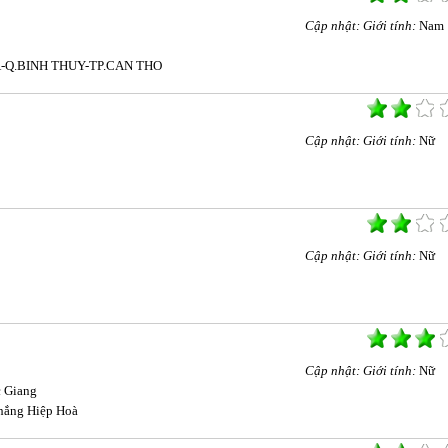
Cập nhật:
Giới tính:
Nam
-Q.BINH THUY-TP.CAN THO
Cập nhật:
Giới tính:
Nữ
Cập nhật:
Giới tính:
Nữ
Cập nhật:
Giới tính:
Nữ
c Giang
Thắng Hiệp Hoà