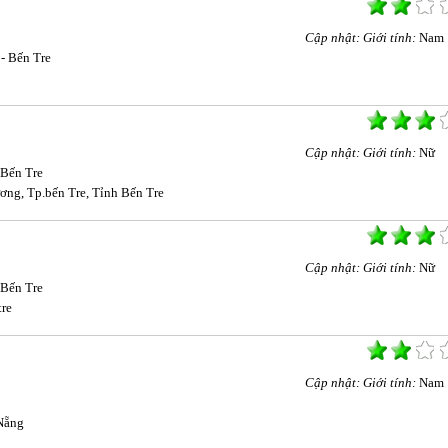
Cập nhật:
Giới tính:
Nam
- Bến Tre
Cập nhật:
Giới tính:
Nữ
 Bến Tre
ng, Tp.bến Tre, Tỉnh Bến Tre
Cập nhật:
Giới tính:
Nữ
 Bến Tre
re
Cập nhật:
Giới tính:
Nam
 Nẵng