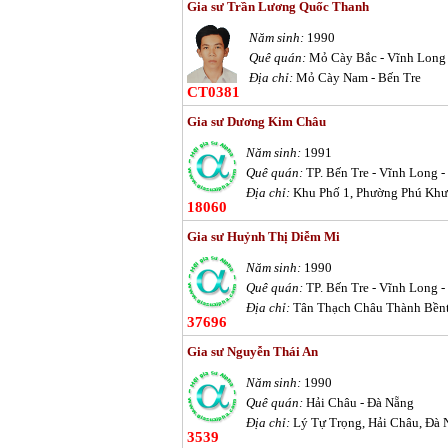
Gia sư Trần Lương Quốc Thanh
Năm sinh:
1990
Quê quán:
Mỏ Cày Bắc - Vĩnh Long 
Địa chỉ:
Mỏ Cày Nam - Bến Tre
CT0381
Gia sư Dương Kim Châu
Năm sinh:
1991
Quê quán:
TP. Bến Tre - Vĩnh Long -
Địa chỉ:
Khu Phố 1, Phường Phú Khươ
18060
Gia sư Huỷnh Thị Diễm Mi
Năm sinh:
1990
Quê quán:
TP. Bến Tre - Vĩnh Long -
Địa chỉ:
Tân Thạch Châu Thành Bềnt
37696
Gia sư Nguyễn Thái An
Năm sinh:
1990
Quê quán:
Hải Châu - Đà Nẵng
Địa chỉ:
Lý Tự Trọng, Hải Châu, Đà
3539