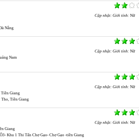
Cập nhật:
Giới tính:
Nữ
 Đà Nẵng
Cập nhật:
Giới tính:
Nữ
Quảng Nam
Cập nhật:
Giới tính:
Nữ
 Tiền Giang
 Tho, Tiền Giang
Cập nhật:
Giới tính:
Nữ
iền Giang
Ô3- Khu 1 Thi Tấn Chợ Gạo- Chợ Gạo -tiền Giang