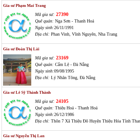
Gia sư Phạm Mai Trang
27390
Mã gia sư:
Quê quán:
Nga Sơn - Thanh Hoá
Ngày sinh:
26/11/1991
Địa chỉ:
Phan Vinh, Vĩnh Nguyên, Nha Trang
Gia sư Đoàn Thị Lài
23169
Mã gia sư:
Quê quán:
Cẩm Lệ - Đà Nẵng
Ngày sinh:
09/08/1995
Địa chỉ:
Lý Nhân Tông, Đà Nẵng
Gia sư Lê Sỹ Thành Thành
24105
Mã gia sư:
Quê quán:
Thiệu Hoá - Thanh Hoá
Ngày sinh:
26/12/1986
Địa chỉ:
Thôn 7 Xã Thiệu Đô Huyện Thiệu Hóa Tỉnh Tha
Gia sư Nguyễn Thị Lan