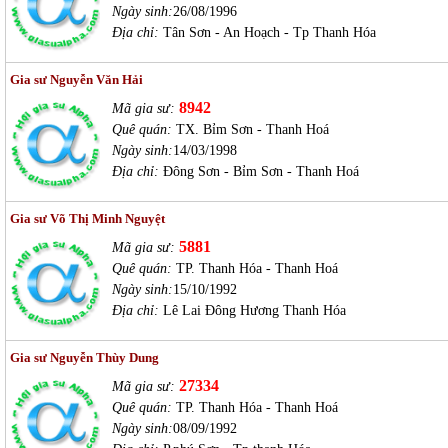
Ngày sinh:
26/08/1996
Địa chỉ:
Tân Sơn - An Hoạch - Tp Thanh Hóa
Gia sư Nguyễn Văn Hải
8942
Mã gia sư:
Quê quán:
TX. Bỉm Sơn - Thanh Hoá
Ngày sinh:
14/03/1998
Địa chỉ:
Đông Sơn - Bỉm Sơn - Thanh Hoá
Gia sư Võ Thị Minh Nguyệt
5881
Mã gia sư:
Quê quán:
TP. Thanh Hóa - Thanh Hoá
Ngày sinh:
15/10/1992
Địa chỉ:
Lê Lai Đông Hương Thanh Hóa
Gia sư Nguyễn Thùy Dung
27334
Mã gia sư:
Quê quán:
TP. Thanh Hóa - Thanh Hoá
Ngày sinh:
08/09/1992