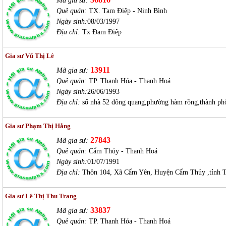
Mã gia sư:
Quê quán:
TX. Tam Điệp - Ninh Bình
Ngày sinh:
08/03/1997
Địa chỉ:
Tx Đam Điệp
Gia sư Vũ Thị Lê
13911
Mã gia sư:
Quê quán:
TP. Thanh Hóa - Thanh Hoá
Ngày sinh:
26/06/1993
Địa chỉ:
số nhà 52 đông quang,phường hàm rồng,thành ph
Gia sư Phạm Thị Hằng
27843
Mã gia sư:
Quê quán:
Cẩm Thủy - Thanh Hoá
Ngày sinh:
01/07/1991
Địa chỉ:
Thôn 104, Xã Cẩm Yên, Huyện Cẩm Thủy ,tỉnh 
Gia sư Lê Thị Thu Trang
33837
Mã gia sư:
Quê quán:
TP. Thanh Hóa - Thanh Hoá