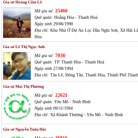
Gia sư Hoàng Cẩm Lê
25460
Mã gia sư:
Quê quán:
Hoằng Hóa - Thanh Hoá
Ngày sinh:
29/06/1990
Địa chỉ:
Khu Nhà Ở Dự Án Lọc Dầu Nghi Sơn, Xã Hải Lâ
Hóa
Gia sư Lê Thị Ngọc Anh
7038
Mã gia sư:
Quê quán:
TP. Thanh Hóa - Thanh Hoá
Ngày sinh:
27/08/1994
Địa chỉ:
Tân Lê, Đông Tân, Thanh Hóa, Thành Phố Than
Gia sư Mai Thị Phương
22621
Mã gia sư:
Quê quán:
Yên Mô - Ninh Bình
Ngày sinh:
09/11/1994
Địa chỉ:
Xã Khánh Thượng - Yên Mô - Ninh Bình
Gia sư Nguyễn Tuấn Hải
36816