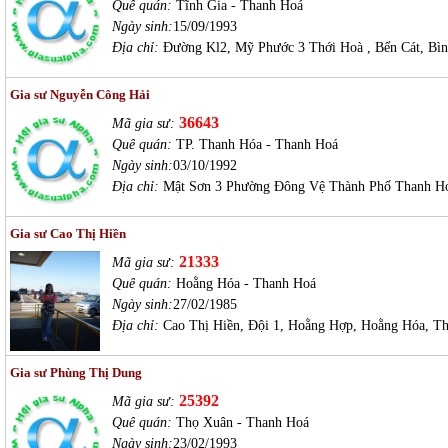
Quê quán:
Tĩnh Gia - Thanh Hoá
Ngày sinh:
15/09/1993
Địa chỉ:
Đường Kl2, Mỹ Phước 3 Thới Hoà , Bến Cát, Bì
Gia sư Nguyễn Công Hải
36643
Mã gia sư:
Quê quán:
TP. Thanh Hóa - Thanh Hoá
Ngày sinh:
03/10/1992
Địa chỉ:
Mật Sơn 3 Phường Đông Vệ Thành Phố Thanh H
Gia sư Cao Thị Hiền
21333
Mã gia sư:
Quê quán:
Hoằng Hóa - Thanh Hoá
Ngày sinh:
27/02/1985
Địa chỉ:
Cao Thị Hiền, Đội 1, Hoằng Hợp, Hoằng Hóa, T
Gia sư Phùng Thị Dung
25392
Mã gia sư:
Quê quán:
Thọ Xuân - Thanh Hoá
Ngày sinh:
23/02/1993