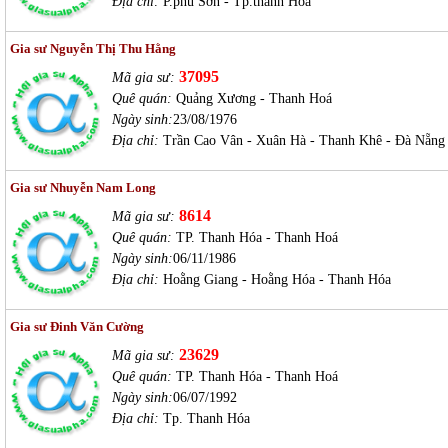
Địa chỉ:
P.phú Sơn - Tp.thanh Hóa
Gia sư Nguyễn Thị Thu Hằng
37095
Mã gia sư:
Quê quán:
Quảng Xương - Thanh Hoá
Ngày sinh:
23/08/1976
Địa chỉ:
Trần Cao Vân - Xuân Hà - Thanh Khê - Đà Nẵng
Gia sư Nhuyễn Nam Long
8614
Mã gia sư:
Quê quán:
TP. Thanh Hóa - Thanh Hoá
Ngày sinh:
06/11/1986
Địa chỉ:
Hoằng Giang - Hoằng Hóa - Thanh Hóa
Gia sư Đinh Văn Cường
23629
Mã gia sư:
Quê quán:
TP. Thanh Hóa - Thanh Hoá
Ngày sinh:
06/07/1992
Địa chỉ:
Tp. Thanh Hóa