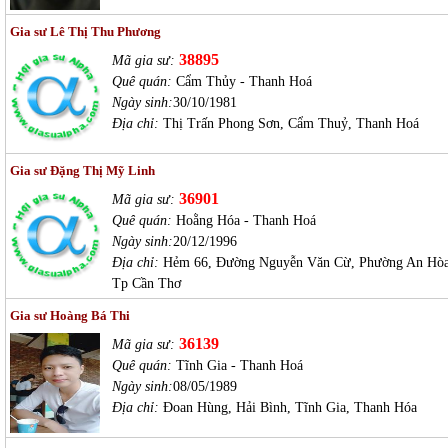
Gia sư Lê Thị Thu Phương
38895
Mã gia sư:
Quê quán:
Cẩm Thủy - Thanh Hoá
Ngày sinh:
30/10/1981
Địa chỉ:
Thị Trấn Phong Sơn, Cẩm Thuỷ, Thanh Hoá
Gia sư Đặng Thị Mỹ Linh
36901
Mã gia sư:
Quê quán:
Hoằng Hóa - Thanh Hoá
Ngày sinh:
20/12/1996
Địa chỉ:
Hẻm 66, Đường Nguyễn Văn Cừ, Phường An Hòa
Tp Cần Thơ
Gia sư Hoàng Bá Thi
36139
Mã gia sư:
Quê quán:
Tĩnh Gia - Thanh Hoá
Ngày sinh:
08/05/1989
Địa chỉ:
Đoan Hùng, Hải Bình, Tĩnh Gia, Thanh Hóa