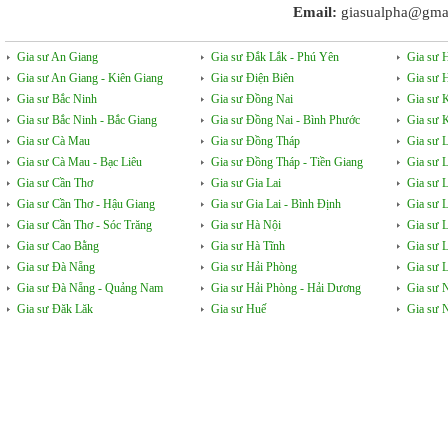
Email:
giasualpha@gma
Gia sư An Giang
Gia sư Đắk Lắk - Phú Yên
Gia sư 
Gia sư An Giang - Kiên Giang
Gia sư Điện Biên
Gia sư 
Gia sư Bắc Ninh
Gia sư Đồng Nai
Gia sư 
Gia sư Bắc Ninh - Bắc Giang
Gia sư Đồng Nai - Bình Phước
Gia sư 
Gia sư Cà Mau
Gia sư Đồng Tháp
Gia sư 
Gia sư Cà Mau - Bạc Liêu
Gia sư Đồng Tháp - Tiền Giang
Gia sư 
Gia sư Cần Thơ
Gia sư Gia Lai
Gia sư 
Gia sư Cần Thơ - Hậu Giang
Gia sư Gia Lai - Bình Định
Gia sư 
Gia sư Cần Thơ - Sóc Trăng
Gia sư Hà Nội
Gia sư 
Gia sư Cao Bằng
Gia sư Hà Tĩnh
Gia sư 
Gia sư Đà Nẵng
Gia sư Hải Phòng
Gia sư L
Gia sư Đà Nẵng - Quảng Nam
Gia sư Hải Phòng - Hải Dương
Gia sư 
Gia sư Đăk Lăk
Gia sư Huế
Gia sư 