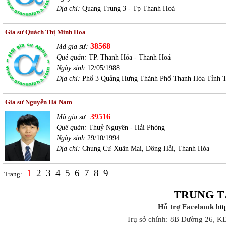
Địa chỉ:
Quang Trung 3 - Tp Thanh Hoá
Gia sư Quách Thị Minh Hoa
38568
Mã gia sư:
Quê quán:
TP. Thanh Hóa - Thanh Hoá
Ngày sinh:
12/05/1988
Địa chỉ:
Phố 3 Quảng Hưng Thành Phố Thanh Hóa Tỉnh 
Gia sư Nguyễn Hà Nam
39516
Mã gia sư:
Quê quán:
Thuỷ Nguyên - Hải Phòng
Ngày sinh:
29/10/1994
Địa chỉ:
Chung Cư Xuân Mai, Đông Hải, Thanh Hóa
1
2
3
4
5
6
7
8
9
Trang:
TRUNG T
Hỗ trợ Facebook
ht
Trụ sở chính: 8B Đường 26, K