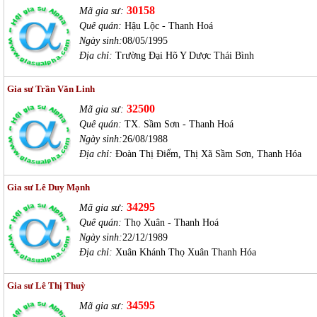
30158
Mã gia sư:
Quê quán:
Hậu Lộc - Thanh Hoá
Ngày sinh:
08/05/1995
Địa chỉ:
Trường Đại Hõ Y Dược Thái Bình
Gia sư Trần Văn Linh
32500
Mã gia sư:
Quê quán:
TX. Sầm Sơn - Thanh Hoá
Ngày sinh:
26/08/1988
Địa chỉ:
Đoàn Thị Điểm, Thị Xã Sầm Sơn, Thanh Hóa
Gia sư Lê Duy Mạnh
34295
Mã gia sư:
Quê quán:
Thọ Xuân - Thanh Hoá
Ngày sinh:
22/12/1989
Địa chỉ:
Xuân Khánh Thọ Xuân Thanh Hóa
Gia sư Lê Thị Thuỳ
34595
Mã gia sư: