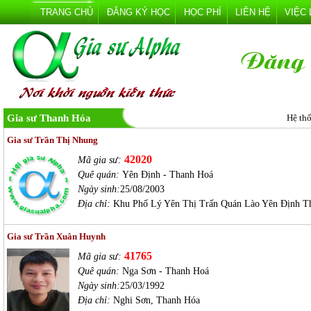
TRANG CHỦ
ĐĂNG KÝ HỌC
HỌC PHÍ
LIÊN HỆ
VIỆC
Gia sư Thanh Hóa
Hệ th
Gia sư Trần Thị Nhung
42020
Mã gia sư:
Quê quán:
Yên Định - Thanh Hoá
Ngày sinh:
25/08/2003
Địa chỉ:
Khu Phố Lý Yên Thị Trấn Quán Lào Yên Định T
Gia sư Trần Xuân Huynh
41765
Mã gia sư:
Quê quán:
Nga Sơn - Thanh Hoá
Ngày sinh:
25/03/1992
Địa chỉ:
Nghi Sơn, Thanh Hóa