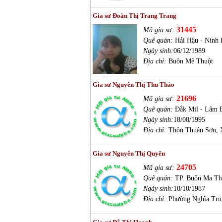
Gia sư Đoàn Thị Trang Trang
31445
Mã gia sư:
Quê quán:
Hải Hậu - Ninh
Ngày sinh:
06/12/1989
Địa chỉ:
Buôn Mê Thuột
Gia sư Nguyễn Thị Thu Thảo
21696
Mã gia sư:
Quê quán:
Đắk Mil - Lâm 
Ngày sinh:
18/08/1995
Địa chỉ:
Thôn Thuận Sơn, 
Gia sư Nguyễn Thị Quyên
24705
Mã gia sư:
Quê quán:
TP. Buôn Ma Th
Ngày sinh:
10/10/1987
Địa chỉ:
Phường Nghĩa Tru