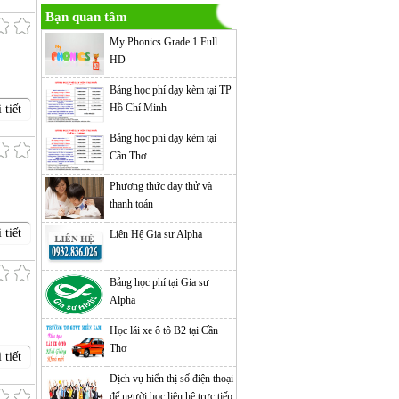
Bạn quan tâm
My Phonics Grade 1 Full
HD
Bảng học phí dạy kèm tại TP
Hồ Chí Minh
 tiết
Bảng học phí dạy kèm tại
Cần Thơ
Phương thức dạy thử và
thanh toán
 tiết
Liên Hệ Gia sư Alpha
Bảng học phí tại Gia sư
Alpha
Học lái xe ô tô B2 tại Cần
Thơ
 tiết
Dịch vụ hiển thị số điện thoại
để người học liên hệ trực tiếp