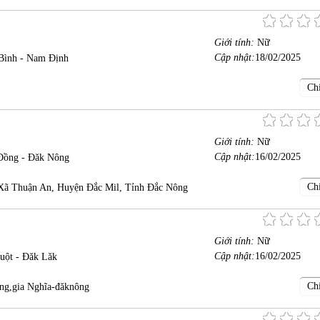
Giới tính:
Nữ
Cập nhật:
18/02/2025
 Bình - Nam Định
Chi
Giới tính:
Nữ
Cập nhật:
16/02/2025
Đồng - Đăk Nông
Chi
Xã Thuận An, Huyện Đắc Mil, Tỉnh Đắc Nông
Giới tính:
Nữ
Cập nhật:
16/02/2025
uột - Đăk Lăk
Chi
ng,gia Nghĩa-đăknông