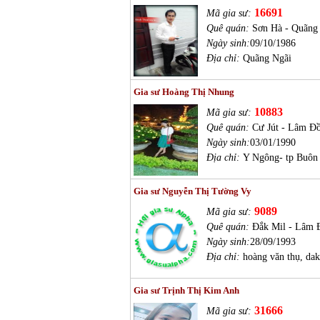
16691
Mã gia sư:
Quê quán:
Sơn Hà - Quãng
Ngày sinh:
09/10/1986
Địa chỉ:
Quãng Ngãi
Gia sư Hoàng Thị Nhung
10883
Mã gia sư:
Quê quán:
Cư Jút - Lâm Đ
Ngày sinh:
03/01/1990
Địa chỉ:
Y Ngông- tp Buôn
Gia sư Nguyễn Thị Tường Vy
9089
Mã gia sư:
Quê quán:
Đắk Mil - Lâm 
Ngày sinh:
28/09/1993
Địa chỉ:
hoàng văn thụ, dak
Gia sư Trịnh Thị Kim Anh
31666
Mã gia sư: