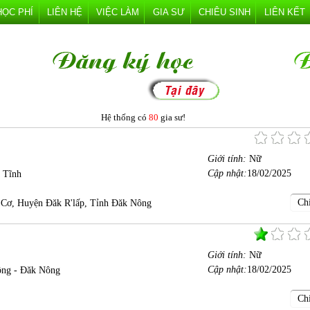
HỌC PHÍ
LIÊN HỆ
VIỆC LÀM
GIA SƯ
CHIÊU SINH
LIÊN KẾT
Hệ thống có
80
gia sư!
Giới tính:
Nữ
Cập nhật:
18/02/2025
 Tĩnh
Chi
 Cơ, Huyện Đăk R'lấp, Tỉnh Đăk Nông
Giới tính:
Nữ
Cập nhật:
18/02/2025
ồng - Đăk Nông
Chi