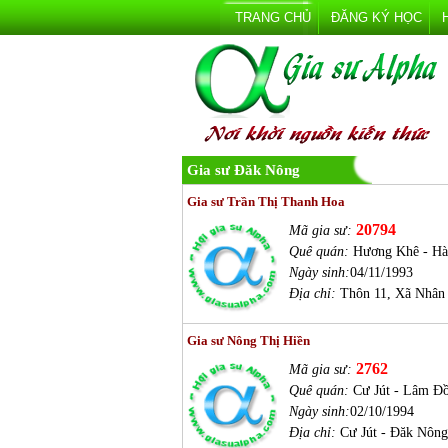
TRANG CHỦ
ĐĂNG KÝ HỌC
Gia sư Đăk Nông
Gia sư Trần Thị Thanh Hoa
20794
Mã gia sư:
Quê quán:
Hương Khê - Hà
Ngày sinh:
04/11/1993
Địa chỉ:
Thôn 11, Xã Nhân
Gia sư Nông Thị Hiền
2762
Mã gia sư:
Quê quán:
Cư Jút - Lâm Đ
Ngày sinh:
02/10/1994
Địa chỉ:
Cư Jút - Đăk Nông