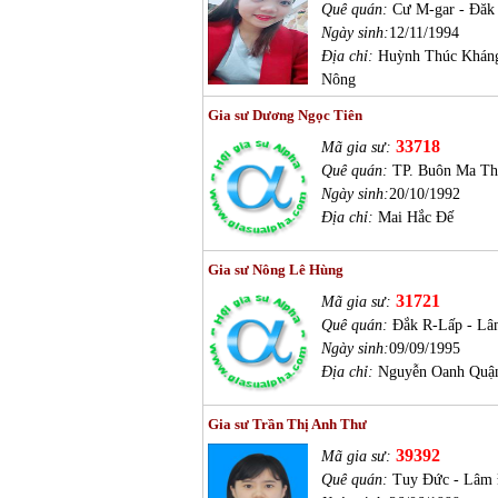
Quê quán:
Cư M-gar - Đăk
Ngày sinh:
12/11/1994
Địa chỉ:
Huỳnh Thúc Kháng
Nông
Gia sư Dương Ngọc Tiên
33718
Mã gia sư:
Quê quán:
TP. Buôn Ma Th
Ngày sinh:
20/10/1992
Địa chỉ:
Mai Hắc Đế
Gia sư Nông Lê Hùng
31721
Mã gia sư:
Quê quán:
Đắk R-Lấp - Lâ
Ngày sinh:
09/09/1995
Địa chỉ:
Nguyễn Oanh Quậ
Gia sư Trần Thị Anh Thư
39392
Mã gia sư:
Quê quán:
Tuy Đức - Lâm 