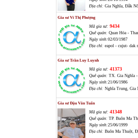
Địa chỉ:
Gia Nghĩa, Đắk N
Gia sư Vi Thị Phượng
9434
Mã gia sư:
Quê quán:
Quan Hóa - Tha
Ngày sinh:
02/03/1987
Địa chỉ:
eapol - cujut- dak
Gia sư Trần Luy Luynh
41373
Mã gia sư:
Quê quán:
TX. Gia Nghĩa 
Ngày sinh:
21/06/1986
Địa chỉ:
Nghĩa Trung, Gia
Gia sư Đậu Văn Tuấn
41348
Mã gia sư:
Quê quán:
TP. Buôn Ma Th
Ngày sinh:
25/06/1999
Địa chỉ:
Buôn Ma Thuột, Đ