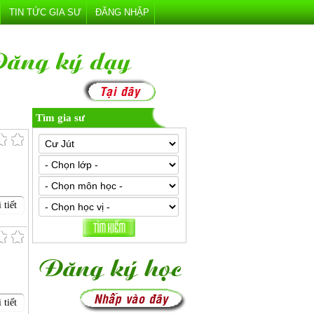
TIN TỨC GIA SƯ
ĐĂNG NHẬP
Tìm gia sư
 tiết
 tiết