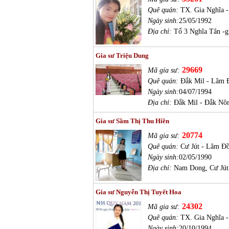
Quê quán:
TX. Gia Nghĩa 
Ngày sinh:
25/05/1992
Địa chỉ:
Tổ 3 Nghĩa Tân -g
Gia sư Triệu Dung
29669
Mã gia sư:
Quê quán:
Đắk Mil - Lâm 
Ngày sinh:
04/07/1994
Địa chỉ:
Đắk Mil - Đắk Nô
Gia sư Sầm Thị Thu Hiền
20774
Mã gia sư:
Quê quán:
Cư Jút - Lâm Đ
Ngày sinh:
02/05/1990
Địa chỉ:
Nam Dong, Cư Jút
Gia sư Nguyễn Thị Tuyết Hoa
24302
Mã gia sư:
Quê quán:
TX. Gia Nghĩa 
Ngày sinh:
20/10/1994