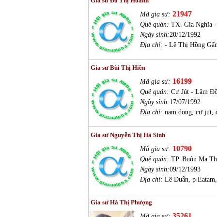
Gia sư Đỗ Thị Hoanh
21947
Mã gia sư:
Quê quán:
TX. Gia Nghĩa 
Ngày sinh:
20/12/1992
Địa chỉ:
- Lê Thị Hồng Gấ
Gia sư Bùi Thị Hiền
16199
Mã gia sư:
Quê quán:
Cư Jút - Lâm Đ
Ngày sinh:
17/07/1992
Địa chỉ:
nam dong, cư jut, 
Gia sư Nguyễn Thị Hà Sinh
10790
Mã gia sư:
Quê quán:
TP. Buôn Ma Th
Ngày sinh:
09/12/1993
Địa chỉ:
Lê Duẩn, p Eatam
Gia sư Hà Thị Phượng
35261
Mã gia sư: