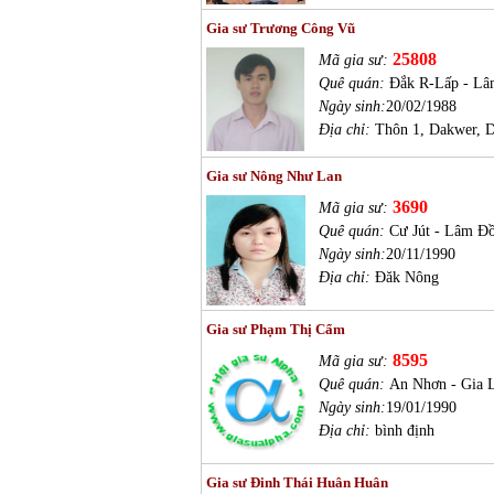
Gia sư Trương Công Vũ
25808
Mã gia sư:
Quê quán:
Đắk R-Lấp - Lâ
Ngày sinh:
20/02/1988
Địa chỉ:
Thôn 1, Dakwer, D
Gia sư Nông Như Lan
3690
Mã gia sư:
Quê quán:
Cư Jút - Lâm Đ
Ngày sinh:
20/11/1990
Địa chỉ:
Đăk Nông
Gia sư Phạm Thị Cẩm
8595
Mã gia sư:
Quê quán:
An Nhơn - Gia L
Ngày sinh:
19/01/1990
Địa chỉ:
bình định
Gia sư Đinh Thái Huân Huân